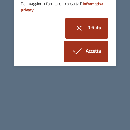
Per maggiori informazioni consulta l'
informativa
privacy
.
Per comunicare con noi tramite mail
vedi la pagina "CONTATTI" nel menù "INFORMAZIONI"
Rifiuta
footer.contacts.tel
0444 223600
i cookie
footer.contacts.fax
0444 740011
Accetta
footer.contacts.pec
atervicenza@pec.it
i cookie
P. IVA 00165800244 - R.E.A. n° 241072
Certificazioni
Linee guida di design per la PA
Sezione Link Utili
Mappa del sito
Privacy