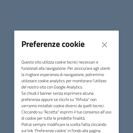
Contatti
E-mail
gestioneassegnatari@atervi.it
Telefono
0444223603
Preferenze cookie
Last modified:
Wednesday, 30 November 2022
Questo sito utilizza cookie tecnici necessari e
funzionali alla navigazione. Per assicurare agli utenti
la migliore esperienza di navigazione, potremmo
utilizzare cookie analytics per monitorare l’utilizzo
del nostro sito con Google Analytics.
ATER VICENZA
Se chiudi il banner senza esprimere alcuna
preferenza oppure se clicchi su "Rifiuta" non
verranno installati cookie diversi da quelli tecnici.
Cliccando su "Accetta" esprimi il tuo consenso all'uso
di cookie per tutte le predette finalità.
Contatti
Potrai sempre modificare la scelta fatta cliccando
sul link 'Preferenze cookie' in fondo alla pagina.
via Btg Framarin, 6 - 36100 Vicenza