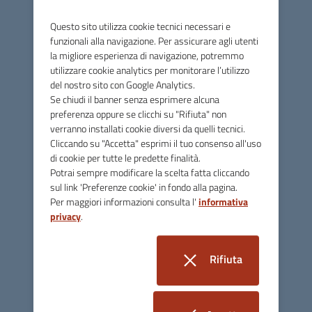
Questo sito utilizza cookie tecnici necessari e
funzionali alla navigazione. Per assicurare agli utenti
Contatti
la migliore esperienza di navigazione, potremmo
utilizzare cookie analytics per monitorare l’utilizzo
via Btg Framarin, 6 - 36100 Vicenza
del nostro sito con Google Analytics.
Se chiudi il banner senza esprimere alcuna
Per comunicare con noi tramite mail
preferenza oppure se clicchi su "Rifiuta" non
vedi la pagina "CONTATTI" nel menù "INFORMAZIONI"
verranno installati cookie diversi da quelli tecnici.
Cliccando su "Accetta" esprimi il tuo consenso all'uso
footer.contacts.tel
0444 223600
di cookie per tutte le predette finalità.
Potrai sempre modificare la scelta fatta cliccando
footer.contacts.fax
0444 740011
sul link 'Preferenze cookie' in fondo alla pagina.
footer.contacts.pec
atervicenza@pec.it
Per maggiori informazioni consulta l'
informativa
privacy
.
P. IVA 00165800244 - R.E.A. n° 241072
Certificazioni
Rifiuta
i cookie
Linee guida di design per la PA