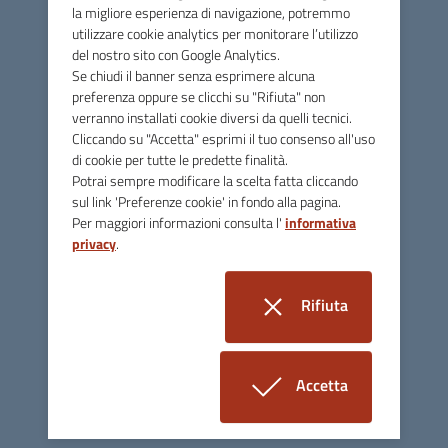
la migliore esperienza di navigazione, potremmo
utilizzare cookie analytics per monitorare l’utilizzo
del nostro sito con Google Analytics.
Se chiudi il banner senza esprimere alcuna
preferenza oppure se clicchi su "Rifiuta" non
STefano Maria Ricatti
verranno installati cookie diversi da quelli tecnici.
Cliccando su "Accetta" esprimi il tuo consenso all'uso
Last modified:
Saturday, 14 May 2022
di cookie per tutte le predette finalità.
Potrai sempre modificare la scelta fatta cliccando
sul link 'Preferenze cookie' in fondo alla pagina.
Per maggiori informazioni consulta l'
informativa
privacy
.
ATER VICENZA
Rifiuta
i cookie
Contatti
Accetta
via Btg Framarin, 6 - 36100 Vicenza
i cookie