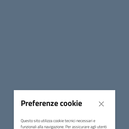
LA PIETRA PAZIENTE
frammenti narrativi e riflessioni postume sulle Case
Operaie di Rocchette
(formato PDF - 7,5MB
download
)
1883 - 2015: LE CASE OPERAIE
DI ROCCHETTE
Registrazione del Convegno del 26 settembre 2015 (in
elaborazione)
"LE CASETE"
Brano musicale di Stefano M. Ricatti
Preferenze cookie
Questo sito utilizza cookie tecnici necessari e
funzionali alla navigazione. Per assicurare agli utenti