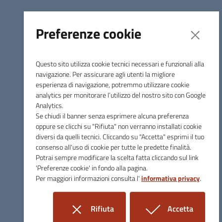
Longare_Bando_ERP_2025.pdf
PDF
208.3K
Preferenze cookie
Lonigo
Questo sito utilizza cookie tecnici necessari e funzionali alla
Data inizio/fine raccolta domande: 03/11/2025 -
navigazione. Per assicurare agli utenti la migliore
19/12/2025 ore 12:30
esperienza di navigazione, potremmo utilizzare cookie
analytics per monitorare l’utilizzo del nostro sito con Google
Download
Analytics.
LONIGO_Bando_ERP_2025_corretto.pdf
Se chiudi il banner senza esprimere alcuna preferenza
PDF
oppure se clicchi su "Rifiuta" non verranno installati cookie
8.6M
diversi da quelli tecnici. Cliccando su "Accetta" esprimi il tuo
consenso all'uso di cookie per tutte le predette finalità.
Lugo di Vicenza
Potrai sempre modificare la scelta fatta cliccando sul link
'Preferenze cookie' in fondo alla pagina.
Data inizio/fine raccolta domande:
Per maggiori informazioni consulta l'
informativa privacy
.
Download
Malo
Rifiuta
Accetta
Data inizio/fine raccolta domande: 22/10/2025 -