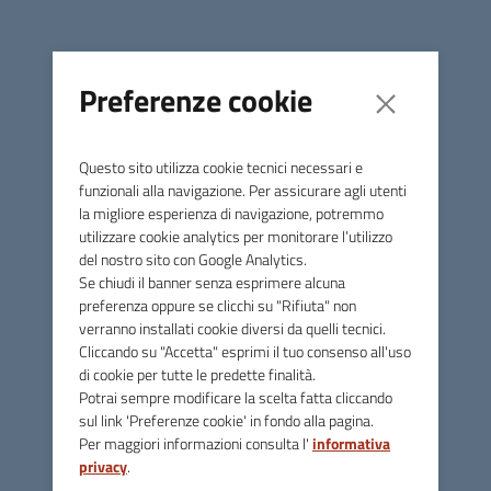
TEST
Last modified:
Wednesday, 15 October 2025
Preferenze cookie
Questo sito utilizza cookie tecnici necessari e
funzionali alla navigazione. Per assicurare agli utenti
la migliore esperienza di navigazione, potremmo
ATER VICENZA
utilizzare cookie analytics per monitorare l’utilizzo
del nostro sito con Google Analytics.
Se chiudi il banner senza esprimere alcuna
preferenza oppure se clicchi su "Rifiuta" non
Contatti
verranno installati cookie diversi da quelli tecnici.
Cliccando su "Accetta" esprimi il tuo consenso all'uso
via Btg Framarin, 6 - 36100 Vicenza
di cookie per tutte le predette finalità.
Potrai sempre modificare la scelta fatta cliccando
Per comunicare con noi tramite mail
sul link 'Preferenze cookie' in fondo alla pagina.
vedi la pagina "CONTATTI" nel menù "INFORMAZIONI"
Per maggiori informazioni consulta l'
informativa
privacy
.