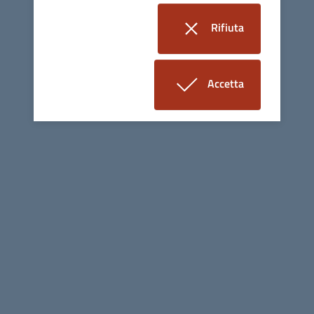
footer.contacts.tel
0444 223600
footer.contacts.fax
0444 740011
Rifiuta
footer.contacts.pec
atervicenza@pec.it
i cookie
P. IVA 00165800244 - R.E.A. n° 241072
Accetta
Certificazioni
i cookie
Linee guida di design per la PA
Sezione Link Utili
Mappa del sito
Privacy
Preferenze cookie
Note Legali
Elenco Siti Tematici