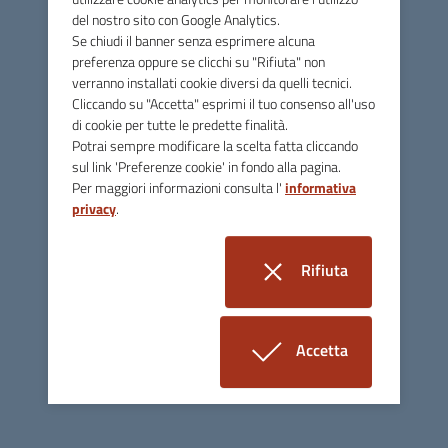
del nostro sito con Google Analytics.
noEvents
Se chiudi il banner senza esprimere alcuna
preferenza oppure se clicchi su "Rifiuta" non
verranno installati cookie diversi da quelli tecnici.
Cliccando su "Accetta" esprimi il tuo consenso all'uso
Last modified:
Wednesday, 06 July 2022
di cookie per tutte le predette finalità.
Potrai sempre modificare la scelta fatta cliccando
sul link 'Preferenze cookie' in fondo alla pagina.
Per maggiori informazioni consulta l'
informativa
privacy
.
ATER VICENZA
Rifiuta
i cookie
Contatti
via Btg Framarin, 6 - 36100 Vicenza
Accetta
i cookie
Per comunicare con noi tramite mail
vedi la pagina "CONTATTI" nel menù "INFORMAZIONI"