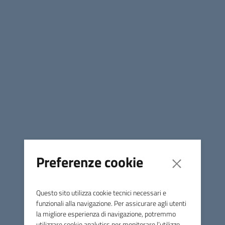
Eventi in agenda
Eventi
July
Preferenze cookie
August 2026
Questo sito utilizza cookie tecnici necessari e
funzionali alla navigazione. Per assicurare agli utenti
September
la migliore esperienza di navigazione, potremmo
utilizzare cookie analytics per monitorare l’utilizzo