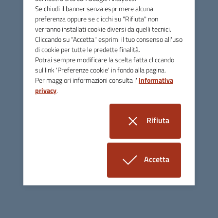
Se chiudi il banner senza esprimere alcuna
Ultima modifica:
martedì, 26 maggio 2026
preferenza oppure se clicchi su "Rifiuta" non
verranno installati cookie diversi da quelli tecnici.
Cliccando su "Accetta" esprimi il tuo consenso all'uso
di cookie per tutte le predette finalità.
Potrai sempre modificare la scelta fatta cliccando
sul link 'Preferenze cookie' in fondo alla pagina.
Per maggiori informazioni consulta l'
informativa
ATER VICENZA
privacy
.
Rifiuta
Contatti
i cookie
via Btg Framarin, 6 - 36100 Vicenza
Accetta
Per comunicare con noi tramite mail
i cookie
vedi la pagina "CONTATTI" nel menù "INFORMAZIONI"
Tel.
0444 223600