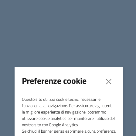
Nuovi Albi per servizi tecnici, lavori e
servizi/forniture - attivata iscrizione sul portale
gare Ater Vicenza
Preferenze cookie
Questo sito utilizza cookie tecnici necessari e
funzionali alla navigazione. Per assicurare agli utenti
la migliore esperienza di navigazione, potremmo
utilizzare cookie analytics per monitorare l’utilizzo del
nostro sito con Google Analytics.
04 maggio 2026
Avviso vendita senza scadenza
Se chiudi il banner senza esprimere alcuna preferenza