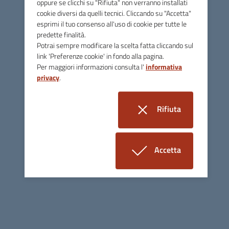
oppure se clicchi su "Rifiuta" non verranno installati
temporale di immobili ad uso
cookie diversi da quelli tecnici. Cliccando su "Accetta"
non residenziale sfitti
esprimi il tuo consenso all'uso di cookie per tutte le
predette finalità.
Potrai sempre modificare la scelta fatta cliccando sul
E' stato pubblicato l'avviso di vendita senza scadenza
link 'Preferenze cookie' in fondo alla pagina.
temporale di immobili ad uso non residenziale sfitti
Per maggiori informazioni consulta l'
informativa
privacy
.
Rifiuta
i cookie
Accetta
i cookie